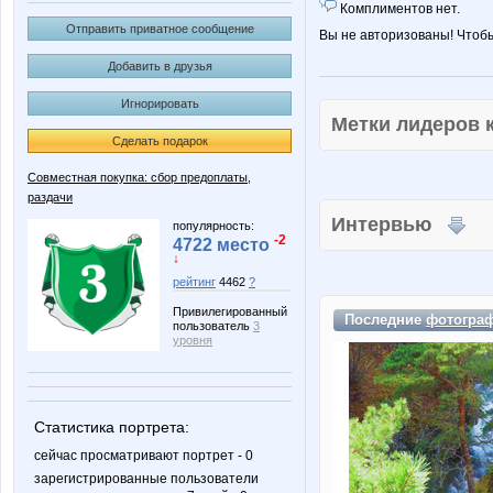
Комплиментов нет.
Отправить приватное сообщение
Вы не авторизованы! Чтоб
Добавить в друзья
Игнорировать
Метки лидеров
Сделать подарок
Совместная покупка: сбор предоплаты,
раздачи
Интервью
популярность:
-2
4722 место
↓
рейтинг
4462
?
Привилегированный
Последние
фотогра
пользователь
3
уровня
Статистика портрета:
сейчас просматривают портрет - 0
зарегистрированные пользователи