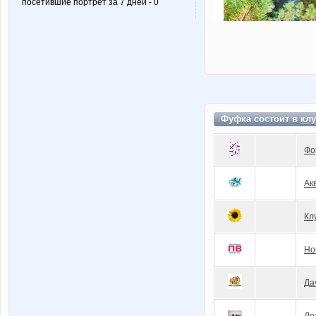
посетившие портрет за 7 дней - 0
Фуфка состоит в
клу
Фо
Ак
Кл
Но
Да
Де